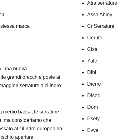
Atra serrature
più
Assa Abloy
a stessa marca
Cr Serrature
Cerutti
Cisa
Yale
ta una nuova
Dibi
lle grandi orecchie poste ai
Dierre
 maggiori serrature a cilindro
Disec
Dom
a medio bassa, le serrature
Esety
rle, ma consideriamo che
passato al cilindro europeo ha
Evva
rischio apertura.