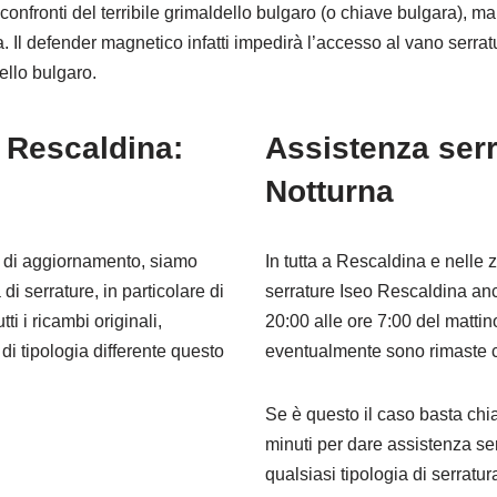
onfronti del terribile grimaldello bulgaro (o chiave bulgara), m
. Il defender magnetico infatti impedirà l’accesso al vano serr
dello bulgaro.
 Rescaldina:
Assistenza ser
Notturna
i di aggiornamento, siamo
In tutta a Rescaldina e nelle 
di serrature, in particolare di
serrature Iseo Rescaldina anch
ti i ricambi originali,
20:00 alle ore 7:00 del mattin
i tipologia differente questo
eventualmente sono rimaste ch
Se è questo il caso basta chi
minuti per dare assistenza se
qualsiasi tipologia di serratur