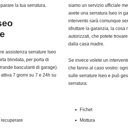
iparare la tua serratura.
siamo un servizio ufficiale me
avete una serratura Iseo in g
seo
intervento sarà comunque sem
sfruttare la garanzia, la cosa m
ne
autorizzati, che potete trovare
dalla casa madre.
nire assistenza serrature Iseo
ta blindata, per porta di
Se invece volete un intervento
rrande basculanti di garage).
che fanno al caso vostro: ogn
attiva 7 giorni su 7 e 24h su
sulle serrature Iseo e può ges
serratura:
Fichet
a recuperare
Mottura