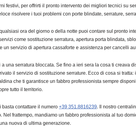
 festivi, per offrirti il pronto intervento dei migliori tecnici su 
ce risolvere i tuoi problemi con porte blindate, serrature, serra
qualsiasi ora del giorno o della notte puoi contare sul pronto int
rvizi come sostituzione serratura, apertura porta blindata, sblo
ne un servizio di apertura cassaforte e assistenza per cancelli aut
 a una serratura bloccata. Se fino a ieri sera la cosa ti creava d
o il servizio di sostituzione serrature. Ecco di cosa si tratta: i
dina che ti garantisce un fabbro professionista sempre disponibi
re tutto il territorio.
ti basta contattare il numero
+39 351.8816239
. Il nostro central
zzo. Nel frattempo, mandiamo un fabbro professionista al tuo domic
e una nuova di ultima generazione.