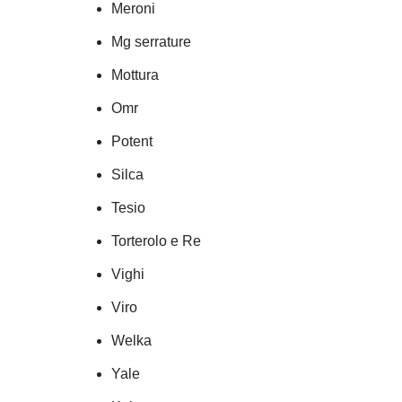
Meroni
Mg serrature
Mottura
Omr
Potent
Silca
Tesio
Torterolo e Re
Vighi
Viro
Welka
Yale