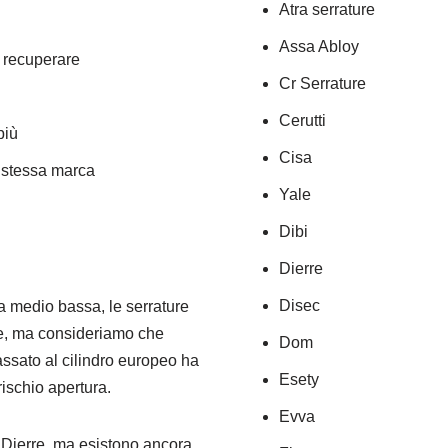
Atra serrature
Assa Abloy
a recuperare
Cr Serrature
Cerutti
più
Cisa
a stessa marca
Yale
Dibi
Dierre
Disec
a medio bassa, le serrature
rle, ma consideriamo che
Dom
passato al cilindro europeo ha
Esety
rischio apertura.
Evva
a Dierre, ma esistono ancora