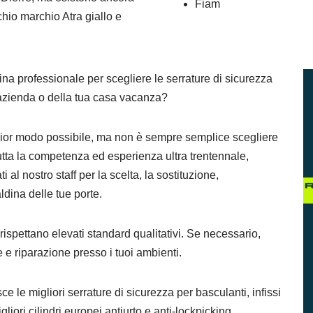
Fiam
chio marchio Atra giallo e
na professionale per scegliere le serrature di sicurezza
ll’azienda o della tua casa vacanza?
lior modo possibile, ma non è sempre semplice scegliere
tutta la competenza ed esperienza ultra trentennale,
i al nostro staff per la scelta, la sostituzione,
ldina delle tue porte.
ispettano elevati standard qualitativi. Se necessario,
ne e riparazione presso i tuoi ambienti.
e le migliori serrature di sicurezza per basculanti, infissi
gliori cilindri europei antiurto e anti-lockpicking.