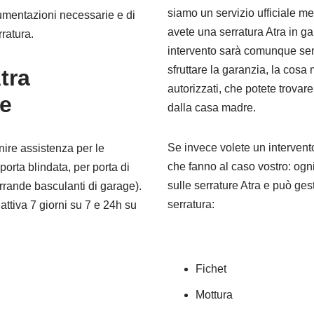
siamo un servizio ufficiale me
strumentazioni necessarie e di
avete una serratura Atra in g
rratura.
intervento sarà comunque sem
sfruttare la garanzia, la cosa m
tra
autorizzati, che potete trovare
ne
dalla casa madre.
Se invece volete un intervento
nire assistenza per le
che fanno al caso vostro: ogn
porta blindata, per porta di
sulle serrature Atra e può ges
rrande basculanti di garage).
serratura:
attiva 7 giorni su 7 e 24h su
Fichet
Mottura