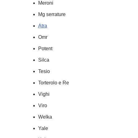
Meroni
Mg serrature
Atra
Omr
Potent
Silca
Tesio
Torterolo e Re
Vighi
Viro
Welka
Yale